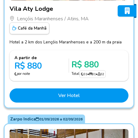
Fotos do hotel Vila Aty Lodge
Vila Aty Lodge
Lençóis Maranhenses / Atins, MA
Café da Manhã
Hotel a 2 km dos Lençóis Maranhenses e a 200 m da praia
A partir de
R$ 880
R$ 880
por noite
Total
01
•
01
•
02
Ver Hotel
Zarpo Indica
01/09/2026
a
02/09/2026