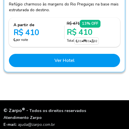
Refúgio charmoso às margens do Rio Preguiças na base mais
estruturada do destino.
R$ 471
13% OFF
A partir de
R$ 410
R$ 410
por noite
Total
01
•
01
•
02
Ver Hotel
®
©
Zarpo
-
Todos os direitos reservados
Atendimento Zarpo
E-mail:
ajuda@zarpo.com.br