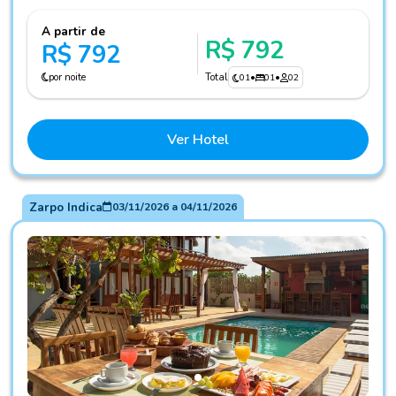
A partir de
R$ 792
R$ 792
por noite
Total
01
•
01
•
02
Ver Hotel
Zarpo Indica
03/11/2026
a
04/11/2026