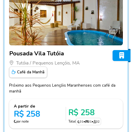
Fotos do hotel Pousada Vila Tutóia
Pousada Vila Tutóia
Tutóia / Pequenos Lençóis, MA
Café da Manhã
Próximo aos Pequenos Lençóis Maranhenses com café da
manhã
A partir de
R$ 258
R$ 258
por noite
Total
01
•
01
•
02