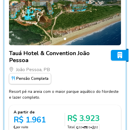
Fotos do hotel Tauá Hotel & Convention João Pessoa
Tauá Hotel & Convention João
Pessoa
João Pessoa, PB
Pensão Completa
Resort pé na areia com o maior parque aquático do Nordeste
e lazer completo.
A partir de
R$ 3.923
R$ 1.961
por noite
Total
02
•
01
•
02