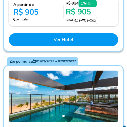
R$ 914
1% OFF
A partir de
R$ 905
R$ 905
por noite
Total
01
•
01
•
02
Ver Hotel
Zarpo Indica
01/02/2027
a
02/02/2027
Fotos do hotel BARA Hotel