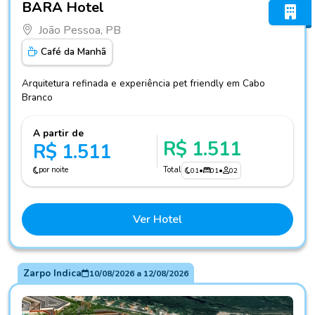
BARA Hotel
João Pessoa, PB
Café da Manhã
Arquitetura refinada e experiência pet friendly em Cabo
Branco
A partir de
R$ 1.511
R$ 1.511
por noite
Total
01
•
01
•
02
Ver Hotel
Zarpo Indica
10/08/2026
a
12/08/2026