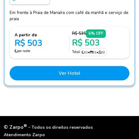
Em frente à Praia de Manaíra com café da manhã e serviço de
praia
R$ 535
6% OFF
A partir de
R$ 503
R$ 503
por noite
Total
01
•
01
•
02
Ver Hotel
®
©
Zarpo
-
Todos os direitos reservados
Atendimento Zarpo