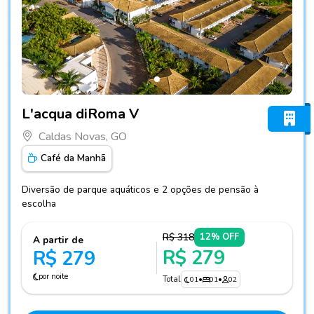
Fotos do hotel L'acqua diRoma V
L'acqua diRoma V
Caldas Novas, GO
Café da Manhã
Diversão de parque aquáticos e 2 opções de pensão à
escolha
R$ 318
12% OFF
A partir de
R$ 279
R$ 279
por noite
Total
01
•
01
•
02