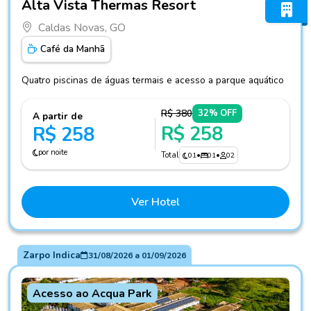
Alta Vista Thermas Resort
Caldas Novas, GO
Café da Manhã
Quatro piscinas de águas termais e acesso a parque aquático
R$ 380
32% OFF
A partir de
R$ 258
R$ 258
por noite
Total
01
•
01
•
02
Ver Hotel
Zarpo Indica
31/08/2026
a
01/09/2026
Acesso ao Acqua Park