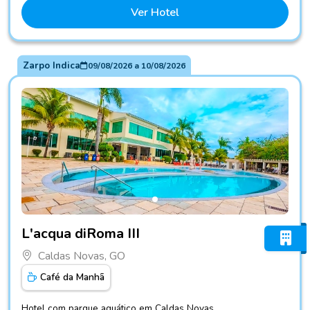
Ver Hotel
Zarpo Indica
09/08/2026
a
10/08/2026
Fotos do hotel L'acqua diRoma III
L'acqua diRoma III
Caldas Novas, GO
Café da Manhã
Hotel com parque aquático em Caldas Novas.