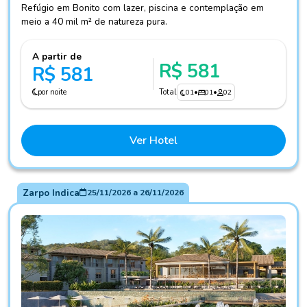
Refúgio em Bonito com lazer, piscina e contemplação em
meio a 40 mil m² de natureza pura.
A partir de
R$ 581
R$ 581
por noite
Total
01
•
01
•
02
Ver Hotel
Zarpo Indica
25/11/2026
a
26/11/2026