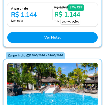
R$ 1.378
17% OFF
A partir de
R$ 1.144
R$ 1.144
por noite
Total
01
•
01
•
02
Ver Hotel
Zarpo Indica
23/08/2026
a
24/08/2026