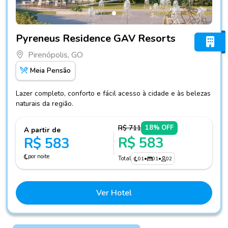
Fotos do hotel Pyreneus Residence GAV Resorts
Pyreneus Residence GAV Resorts
Pirenópolis, GO
Meia Pensão
Lazer completo, conforto e fácil acesso à cidade e às belezas
naturais da região.
R$ 711
18% OFF
A partir de
R$ 583
R$ 583
por noite
Total
01
•
01
•
02
Ver Hotel