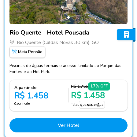
Fotos do hotel Rio Quente - Hotel Pousada
Rio Quente - Hotel Pousada
Rio Quente (Caldas Novas 30 km), GO
Meia Pensão
Piscinas de águas termais e acesso ilimitado ao Parque das
Fontes e ao Hot Park.
R$ 1.756
17% OFF
A partir de
R$ 1.458
R$ 1.458
por noite
Total
01
•
01
•
02
Ver Hotel