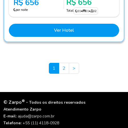
R$ 656
R$ 656
por noite
Total
01
•
01
•
02
Ver Hotel
Next
1
2
>
®
©
Zarpo
-
Todos os direitos reservados
Atendimento Zarpo
E-mail:
ajuda@zarpo.com.br
Telefone:
+55 (11) 4118-0928