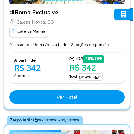
Fotos do hotel diRoma Exclusive
diRoma Exclusive
Caldas Novas, GO
Café da Manhã
Acesso ao diRoma Acqua Park e 2 opções de pensão
R$ 428
20% OFF
A partir de
R$ 342
R$ 342
por noite
Total
01
•
01
•
02
Ver Hotel
Zarpo Indica
20/08/2026
a
21/08/2026