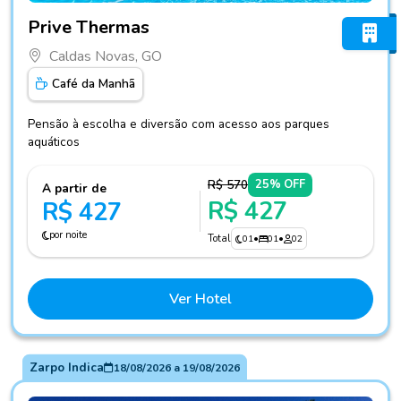
Fotos do hotel Prive Thermas
Prive Thermas
Caldas Novas, GO
Café da Manhã
Pensão à escolha e diversão com acesso aos parques
aquáticos
R$ 570
25% OFF
A partir de
R$ 427
R$ 427
por noite
Total
01
•
01
•
02
Ver Hotel
Zarpo Indica
18/08/2026
a
19/08/2026