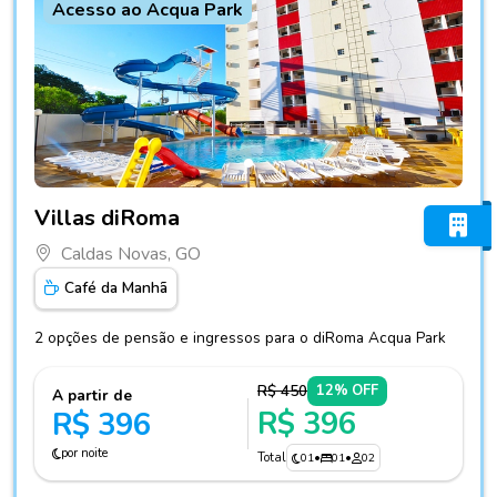
Acesso ao Acqua Park
Fotos do hotel Villas diRoma
Villas diRoma
Caldas Novas, GO
Café da Manhã
2 opções de pensão e ingressos para o diRoma Acqua Park
R$ 450
12% OFF
A partir de
R$ 396
R$ 396
por noite
Total
01
•
01
•
02