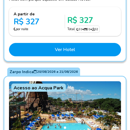
A partir de
R$ 327
R$ 327
por noite
Total
01
•
01
•
02
Ver Hotel
Zarpo Indica
20/08/2026
a
21/08/2026
Acesso ao Acqua Park