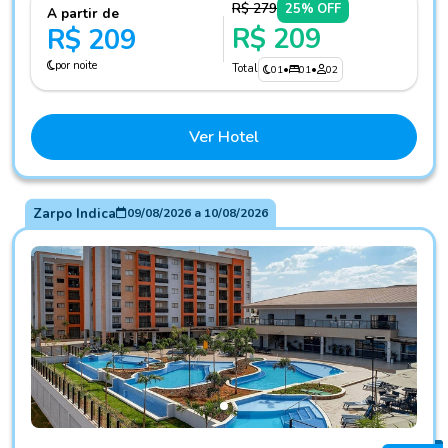
R$ 279
25% OFF
A partir de
R$ 209
R$ 209
por noite
Total
01
•
01
•
02
Ver Hotel
Zarpo Indica
09/08/2026
a
10/08/2026
Fotos do hotel Alta Vista Thermas Resort