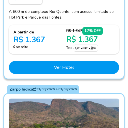
A 800 m do complexo Rio Quente, com acesso ilimitado ao
Hot Park e Parque das Fontes.
R$ 1.647
17% OFF
A partir de
R$ 1.367
R$ 1.367
por noite
Total
01
•
01
•
02
Ver Hotel
Zarpo Indica
31/08/2026
a
01/09/2026