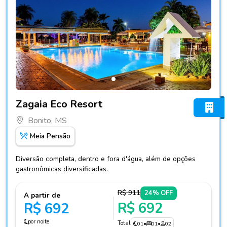
Fotos do hotel Zagaia Eco Resort
Zagaia Eco Resort
Bonito, MS
Meia Pensão
Diversão completa, dentro e fora d'água, além de opções
gastronômicas diversificadas.
R$ 911
24% OFF
A partir de
R$ 692
R$ 692
por noite
Total
01
•
01
•
02