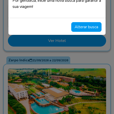
Por gentileza, inicie uma nova busca para garantir a
sua viagem!
R$ 2.058
43% OFF
A partir de
R$ 1.173
R$ 1.173
por noite
Total
01
•
01
•
02
Alterar busca
Ver Hotel
Zarpo Indica
21/09/2026
a
22/09/2026