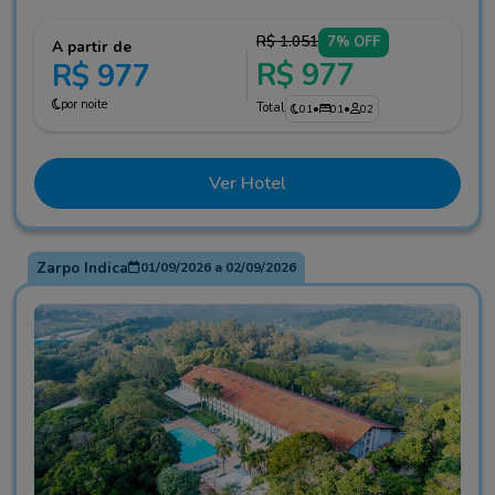
R$ 1.051
7% OFF
A partir de
R$ 977
R$ 977
por noite
Total
01
•
01
•
02
Ver Hotel
Zarpo Indica
01/09/2026
a
02/09/2026