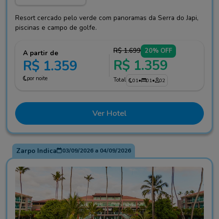
Resort cercado pelo verde com panoramas da Serra do Japi,
piscinas e campo de golfe.
R$ 1.699
20% OFF
A partir de
R$ 1.359
R$ 1.359
por noite
Total
01
•
01
•
02
Ver Hotel
Zarpo Indica
03/09/2026
a
04/09/2026