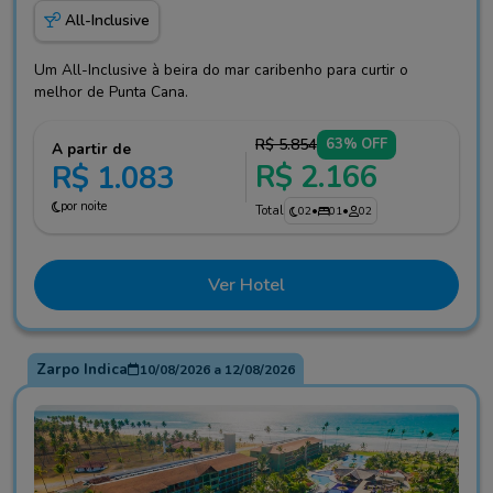
All-Inclusive
Um All-Inclusive à beira do mar caribenho para curtir o
melhor de Punta Cana.
R$ 5.854
63% OFF
A partir de
R$ 2.166
R$ 1.083
por noite
Total
02
•
01
•
02
Ver Hotel
Zarpo Indica
10/08/2026
a
12/08/2026