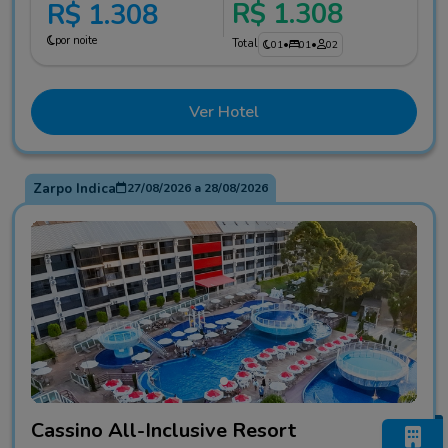
R$ 1.308
R$ 1.308
por noite
Total
01
•
01
•
02
Ver Hotel
Zarpo Indica
27/08/2026
a
28/08/2026
Fotos do hotel Cassino All-Inclusive Resort
Cassino All-Inclusive Resort