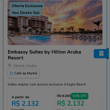
Oferta Exclusiva
Voo Direto Gol
Fotos do hotel Embassy Suites by Hilton Aruba Resort
Embassy Suites by Hilton Aruba
Resort
Noord, Aruba
Café da Manhã
Suítes amplas com acesso exclusivo à Eagle Beach
R$ 4.265
50% OFF
A partir de
R$ 2.132
R$ 2.132
por noite