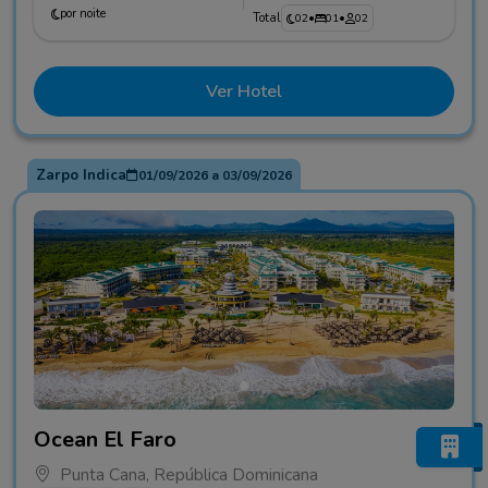
por noite
Total
02
•
01
•
02
Ver Hotel
Zarpo Indica
01/09/2026
a
03/09/2026
Fotos do hotel Ocean El Faro
Ocean El Faro
Punta Cana, República Dominicana