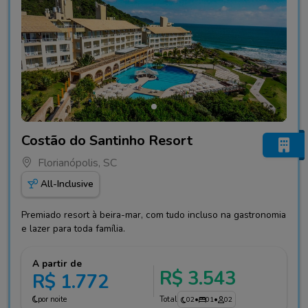
Fotos do hotel Costão do Santinho Resort
Costão do Santinho Resort
Florianópolis, SC
All-Inclusive
Premiado resort à beira-mar, com tudo incluso na gastronomia
e lazer para toda família.
A partir de
R$ 3.543
R$ 1.772
por noite
Total
02
•
01
•
02