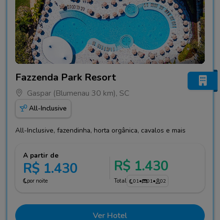
Fotos do hotel Fazzenda Park Resort
Fazzenda Park Resort
Gaspar (Blumenau 30 km), SC
All-Inclusive
All-Inclusive, fazendinha, horta orgânica, cavalos e mais
A partir de
R$ 1.430
R$ 1.430
por noite
Total
01
•
01
•
02
Ver Hotel