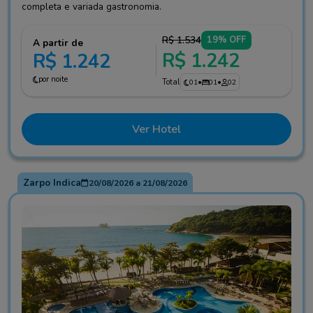
completa e variada gastronomia.
R$ 1.534
19% OFF
A partir de
R$ 1.242
R$ 1.242
por noite
Total
01
•
01
•
02
Ver Hotel
Zarpo Indica
20/08/2026
a
21/08/2026