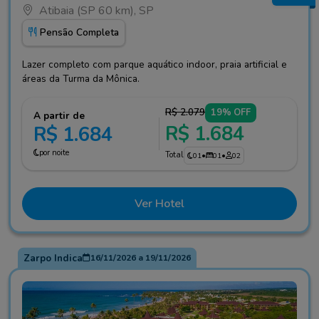
Atibaia (SP 60 km), SP
Pensão Completa
Lazer completo com parque aquático indoor, praia artificial e
áreas da Turma da Mônica.
R$ 2.079
19% OFF
A partir de
R$ 1.684
R$ 1.684
por noite
Total
01
•
01
•
02
Ver Hotel
Zarpo Indica
16/11/2026
a
19/11/2026