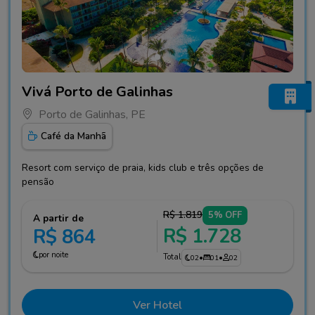
Fotos do hotel Vivá Porto de Galinhas
Vivá Porto de Galinhas
Porto de Galinhas, PE
Café da Manhã
Resort com serviço de praia, kids club e três opções de
pensão
R$ 1.819
5% OFF
A partir de
R$ 1.728
R$ 864
por noite
Total
02
•
01
•
02
Ver Hotel