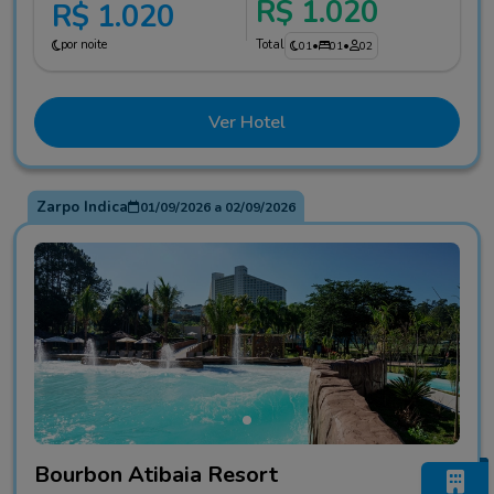
R$ 1.020
R$ 1.020
por noite
Total
01
•
01
•
02
Ver Hotel
Zarpo Indica
01/09/2026
a
02/09/2026
Fotos do hotel Bourbon Atibaia Resort
Bourbon Atibaia Resort