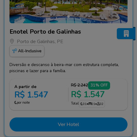
Fotos do hotel Enotel Porto de Galinhas
Enotel Porto de Galinhas
Porto de Galinhas, PE
All-Inclusive
Diversão e descanso à beira-mar com estrutura completa,
piscinas e lazer para a família.
R$ 2.242
31% OFF
A partir de
R$ 1.547
R$ 1.547
por noite
Total
01
•
01
•
02
Ver Hotel