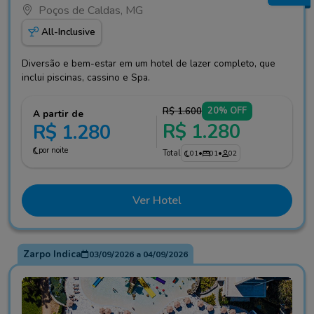
Poços de Caldas, MG
All-Inclusive
Diversão e bem-estar em um hotel de lazer completo, que
inclui piscinas, cassino e Spa.
R$ 1.600
20% OFF
A partir de
R$ 1.280
R$ 1.280
por noite
Total
01
•
01
•
02
Ver Hotel
Zarpo Indica
03/09/2026
a
04/09/2026