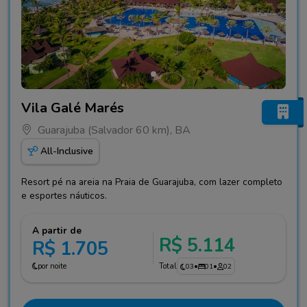
Fotos do hotel Vila Galé Marés
Vila Galé Marés
Guarajuba (Salvador 60 km), BA
All-Inclusive
Resort pé na areia na Praia de Guarajuba, com lazer completo
e esportes náuticos.
A partir de
R$ 5.114
R$ 1.705
por noite
Total
03
•
01
•
02