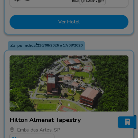
Total
01
•
01
•
02
Ver Hotel
Zarpo Indica
16/08/2026
a
17/08/2026
Fotos do hotel Hilton Almenat Tapestry
Hilton Almenat Tapestry
Embu das Artes, SP