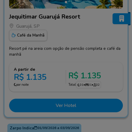
Fotos do hotel Jequitimar Guarujá Resort
Jequitimar Guarujá Resort
Guarujá, SP
Café da Manhã
Resort pé na areia com opção de pensão completa e café da
manhã
A partir de
R$ 1.135
R$ 1.135
por noite
Total
01
•
01
•
02
Ver Hotel
Zarpo Indica
01/09/2026
a
03/09/2026