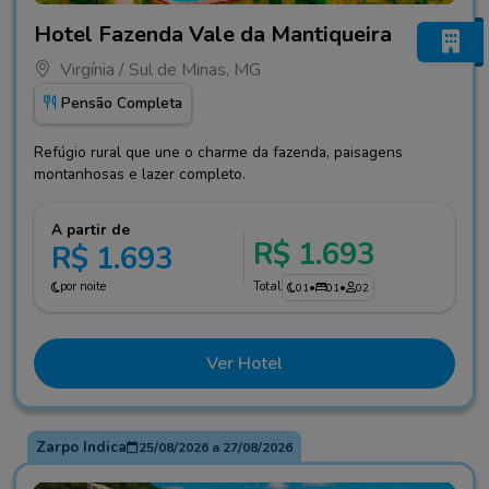
Fotos do hotel Hotel Fazenda Vale da Mantiqueira
Hotel Fazenda Vale da Mantiqueira
Virgínia / Sul de Minas, MG
Pensão Completa
Refúgio rural que une o charme da fazenda, paisagens
montanhosas e lazer completo.
A partir de
R$ 1.693
R$ 1.693
por noite
Total
01
•
01
•
02
Ver Hotel
Zarpo Indica
25/08/2026
a
27/08/2026