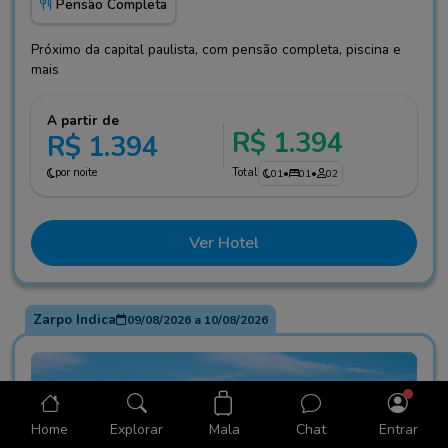
Pensão Completa
Próximo da capital paulista, com pensão completa, piscina e
mais
A partir de
R$ 1.394
R$ 1.394
por noite
Total
01
•
01
•
02
Ver Hotel
Zarpo Indica
09/08/2026
a
10/08/2026
Mala
Home
Explorar
Chat
Entrar