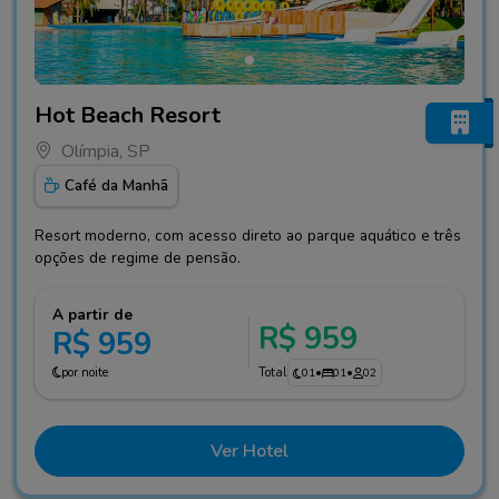
Fotos do hotel Hot Beach Resort
Hot Beach Resort
Olímpia, SP
Café da Manhã
Resort moderno, com acesso direto ao parque aquático e três
opções de regime de pensão.
A partir de
R$ 959
R$ 959
por noite
Total
01
•
01
•
02
Ver Hotel