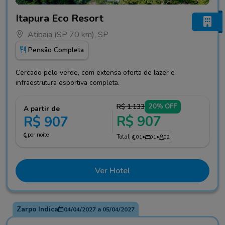
Fotos do hotel Itapura Eco Resort
Itapura Eco Resort
Atibaia (SP 70 km), SP
Pensão Completa
Cercado pelo verde, com extensa oferta de lazer e
infraestrutura esportiva completa.
R$ 1.133
20% OFF
A partir de
R$ 907
R$ 907
por noite
Total
01
•
01
•
02
Ver Hotel
Zarpo Indica
04/04/2027
a
05/04/2027