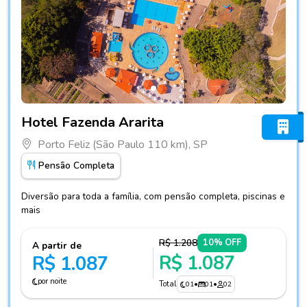
Fotos do hotel Hotel Fazenda Ararita
Hotel Fazenda Ararita
Porto Feliz (São Paulo 110 km), SP
Pensão Completa
Diversão para toda a família, com pensão completa, piscinas e
mais
R$ 1.208
10% OFF
A partir de
R$ 1.087
R$ 1.087
por noite
Total
01
•
01
•
02