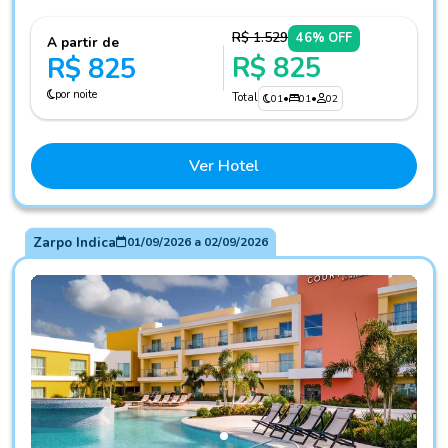
R$ 1.529
46% OFF
A partir de
R$ 825
R$ 825
por noite
Total
01
•
01
•
02
Ver Hotel
Zarpo Indica
01/09/2026
a
02/09/2026