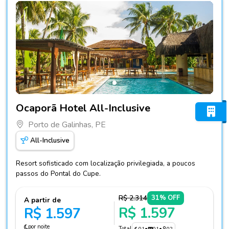
Fotos do hotel Ocaporã Hotel All-Inclusive
Ocaporã Hotel All-Inclusive
Porto de Galinhas, PE
All-Inclusive
Resort sofisticado com localização privilegiada, a poucos
passos do Pontal do Cupe.
R$ 2.314
31% OFF
A partir de
R$ 1.597
R$ 1.597
por noite
Total
01
•
01
•
02