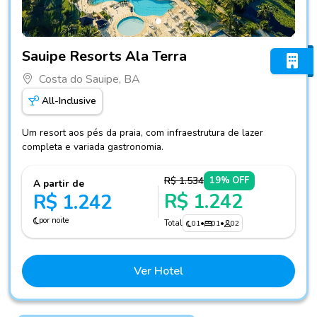
Fotos do hotel Sauipe Resorts Ala Terra
Sauipe Resorts Ala Terra
Costa do Sauipe, BA
All-Inclusive
Um resort aos pés da praia, com infraestrutura de lazer
completa e variada gastronomia.
R$ 1.534
19% OFF
A partir de
R$ 1.242
R$ 1.242
por noite
Total
01
•
01
•
02
Ver Hotel