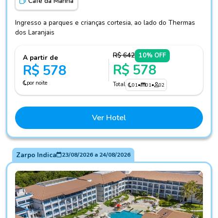
Café da Manhã
Ingresso a parques e crianças cortesia, ao lado do Thermas
dos Laranjais
R$ 642
10% OFF
A partir de
R$ 578
R$ 578
por noite
Total
01
•
01
•
02
Ver Hotel
Zarpo Indica
23/08/2026
a
24/08/2026