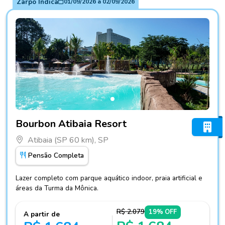
Zarpo Indica
01/09/2026
a
02/09/2026
Fotos do hotel Bourbon Atibaia Resort
Bourbon Atibaia Resort
Atibaia (SP 60 km), SP
Pensão Completa
Lazer completo com parque aquático indoor, praia artificial e
áreas da Turma da Mônica.
R$ 2.079
19% OFF
A partir de