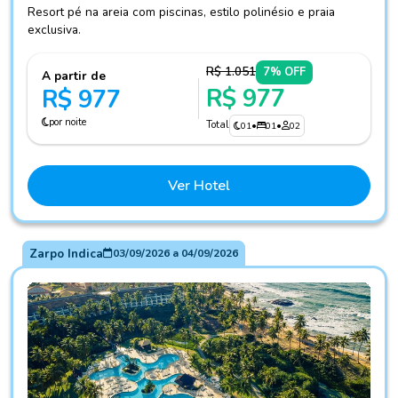
Resort pé na areia com piscinas, estilo polinésio e praia
exclusiva.
R$ 1.051
7% OFF
A partir de
R$ 977
R$ 977
por noite
Total
01
•
01
•
02
Ver Hotel
Zarpo Indica
03/09/2026
a
04/09/2026