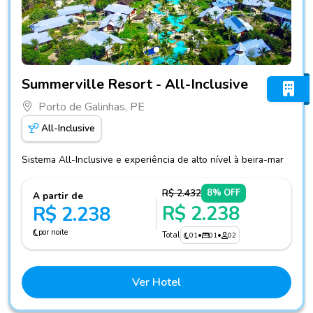
Fotos do hotel Summerville Resort - All-Inclusive
Summerville Resort - All-Inclusive
Porto de Galinhas, PE
All-Inclusive
Sistema All-Inclusive e experiência de alto nível à beira-mar
R$ 2.432
8% OFF
A partir de
R$ 2.238
R$ 2.238
por noite
Total
01
•
01
•
02
Ver Hotel