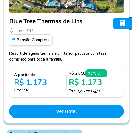
Fotos do hotel Blue Tree Thermas de Lins
Blue Tree Thermas de Lins
Lins, SP
Pensão Completa
Resort de águas termais no interior paulista com lazer
completo para toda a família.
R$ 2.058
43% OFF
A partir de
R$ 1.173
R$ 1.173
por noite
Total
01
•
01
•
02
Ver Hotel