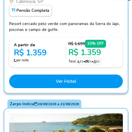
Cabreúva, SP
Pensão Completa
Resort cercado pelo verde com panoramas da Serra do Japi,
piscinas e campo de golfe.
R$ 1.699
20% OFF
A partir de
R$ 1.359
R$ 1.359
por noite
Total
01
•
01
•
02
Ver Hotel
Zarpo Indica
20/08/2026
a
21/08/2026