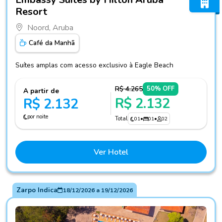
Resort
Noord, Aruba
Café da Manhã
Suítes amplas com acesso exclusivo à Eagle Beach
R$ 4.265
50% OFF
A partir de
R$ 2.132
R$ 2.132
por noite
Total
01
•
01
•
02
Ver Hotel
Zarpo Indica
18/12/2026
a
19/12/2026