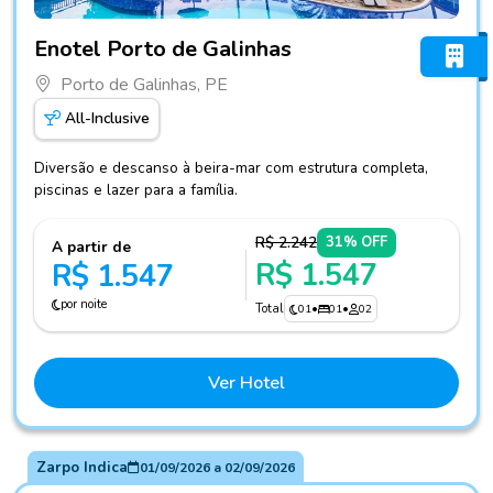
Fotos do hotel Enotel Porto de Galinhas
Enotel Porto de Galinhas
Porto de Galinhas, PE
All-Inclusive
Diversão e descanso à beira-mar com estrutura completa,
piscinas e lazer para a família.
R$ 2.242
31% OFF
A partir de
R$ 1.547
R$ 1.547
por noite
Total
01
•
01
•
02
Ver Hotel
Zarpo Indica
01/09/2026
a
02/09/2026