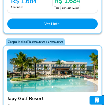
R$ 1.684
R$ 1.684
por noite
Total
01
•
01
•
02
Ver Hotel
Zarpo Indica
16/08/2026
a
17/08/2026
Fotos do hotel Japy Golf Resort
Japy Golf Resort