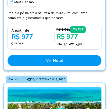
Meia Pensão
Refúgio pé na areia na Praia de Muro Alto, com lazer
completo e gastronomia que encanta.
R$ 1.051
7% OFF
A partir de
R$ 977
R$ 977
por noite
Total
01
•
01
•
02
Ver Hotel
Zarpo Indica
30/11/2026
a
01/12/2026