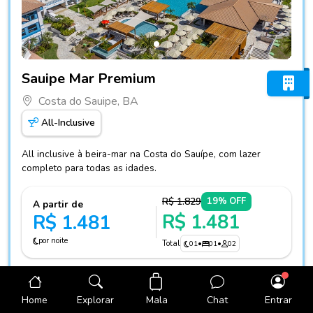
Fotos do hotel Sauipe Mar Premium
Sauipe Mar Premium
Costa do Sauipe, BA
All-Inclusive
All inclusive à beira-mar na Costa do Sauípe, com lazer
completo para todas as idades.
R$ 1.829
19% OFF
A partir de
R$ 1.481
R$ 1.481
por noite
Total
01
•
01
•
02
Ver Hotel
Mala
Home
Explorar
Chat
Entrar