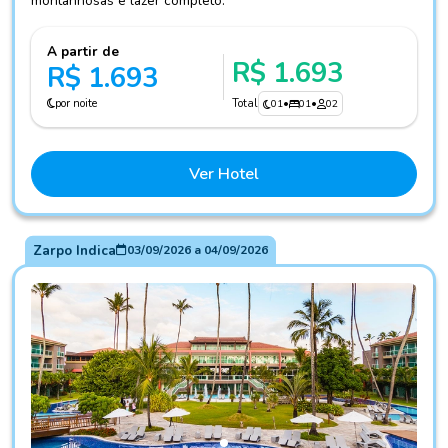
montanhosas e lazer completo.
A partir de
R$ 1.693
R$ 1.693
por noite
Total
01
•
01
•
02
Ver Hotel
Zarpo Indica
03/09/2026
a
04/09/2026