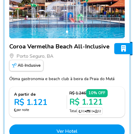
Fotos do hotel Coroa Vermelha Beach All-Inclusive
Coroa Vermelha Beach All-Inclusive
Porto Seguro, BA
All-Inclusive
Ótima gastronomia e beach club à beira da Praia do Mutá
R$ 1.246
10% OFF
A partir de
R$ 1.121
R$ 1.121
por noite
Total
01
•
01
•
02
Ver Hotel