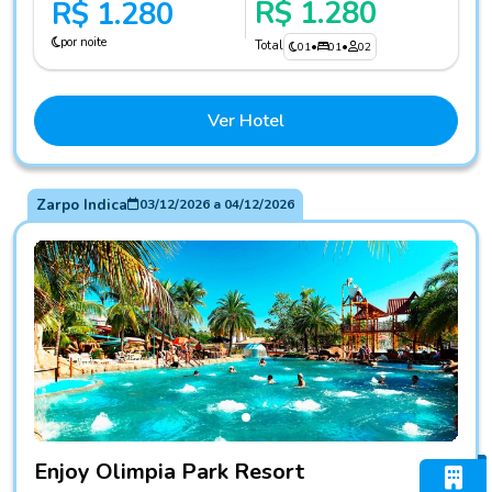
R$ 1.280
R$ 1.280
por noite
Total
01
•
01
•
02
Ver Hotel
Zarpo Indica
03/12/2026
a
04/12/2026
Fotos do hotel Enjoy Olimpia Park Resort
Enjoy Olimpia Park Resort