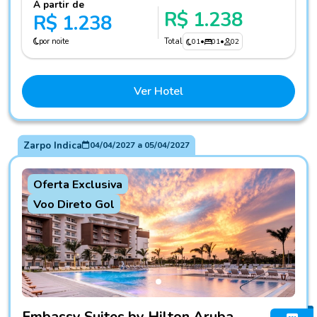
A partir de
R$ 1.238
R$ 1.238
por noite
Total
01
•
01
•
02
Ver Hotel
Zarpo Indica
04/04/2027
a
05/04/2027
Oferta Exclusiva
Voo Direto Gol
Fotos do hotel Embassy Suites by Hilton Aruba Resort
Embassy Suites by Hilton Aruba