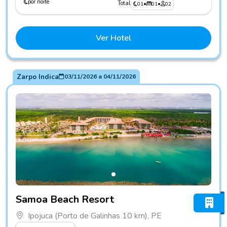
por noite
Total
01
•
01
•
02
Ver Hotel
Zarpo Indica
03/11/2026
a
04/11/2026
Fotos do hotel Samoa Beach Resort
Samoa Beach Resort
Ipojuca (Porto de Galinhas 10 km), PE