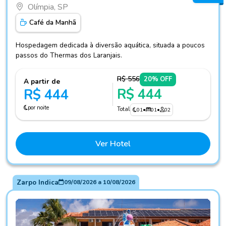
Olímpia, SP
Café da Manhã
Hospedagem dedicada à diversão aquática, situada a poucos
passos do Thermas dos Laranjais.
R$ 556
20% OFF
A partir de
R$ 444
R$ 444
por noite
Total
01
•
01
•
02
Ver Hotel
Zarpo Indica
09/08/2026
a
10/08/2026