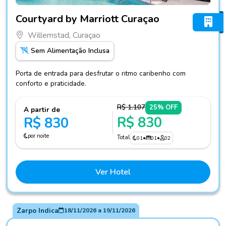
Fotos do hotel Courtyard by Marriott Curaçao
Courtyard by Marriott Curaçao
Willemstad, Curaçao
Sem Alimentação Inclusa
Porta de entrada para desfrutar o ritmo caribenho com
conforto e praticidade.
R$ 1.107
25% OFF
A partir de
R$ 830
R$ 830
por noite
Total
01
•
01
•
02
Ver Hotel
Zarpo Indica
18/11/2026
a
19/11/2026