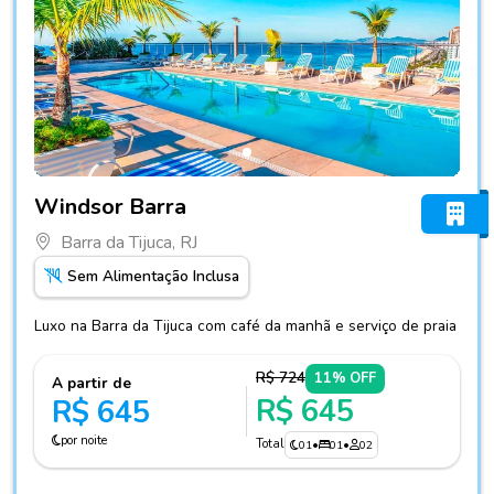
Fotos do hotel Windsor Barra
Windsor Barra
Barra da Tijuca, RJ
Sem Alimentação Inclusa
Luxo na Barra da Tijuca com café da manhã e serviço de praia
R$ 724
11% OFF
A partir de
R$ 645
R$ 645
por noite
Total
01
•
01
•
02