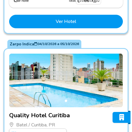
por noite
Total
01
•
01
•
02
Ver Hotel
Zarpo Indica
04/10/2026
a
05/10/2026
Fotos do hotel Quality Hotel Curitiba
Quality Hotel Curitiba
Batel / Curitiba, PR