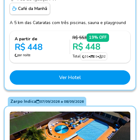
Café da Manhã
A 5 km das Cataratas com três piscinas, sauna e playground
R$ 553
19% OFF
A partir de
R$ 448
R$ 448
por noite
Total
01
•
01
•
02
Ver Hotel
Zarpo Indica
07/09/2026
a
08/09/2026