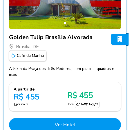
Fotos do hotel Golden Tulip Brasília Alvorada
Golden Tulip Brasília Alvorada
Brasília, DF
Café da Manhã
A 5 km da Praça dos Três Poderes, com piscina, quadras e
mais
A partir de
R$ 455
R$ 455
por noite
Total
01
•
01
•
02
Ver Hotel