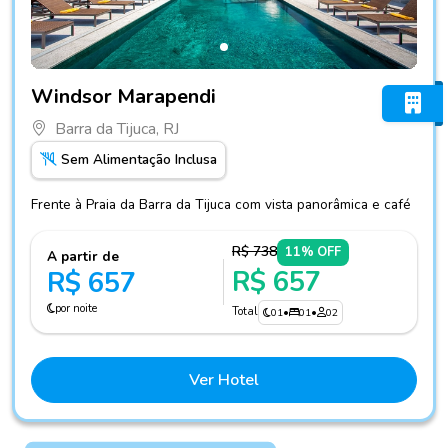
Fotos do hotel Windsor Marapendi
Windsor Marapendi
Barra da Tijuca, RJ
Sem Alimentação Inclusa
Frente à Praia da Barra da Tijuca com vista panorâmica e café
R$ 738
11% OFF
A partir de
R$ 657
R$ 657
por noite
Total
01
•
01
•
02
Ver Hotel