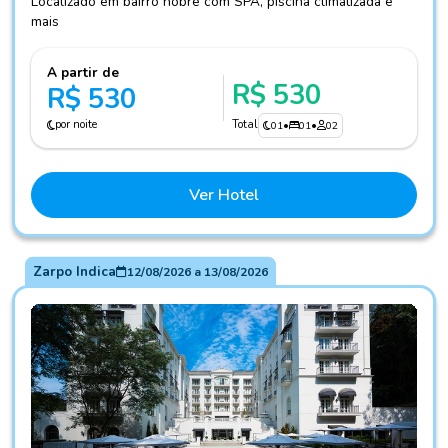
Localizado em bairro nobre com SPA, piscina climatizada e
mais
A partir de
R$ 530
R$ 530
por noite
Total
01
•
01
•
02
Ver Hotel
Zarpo Indica
12/08/2026
a
13/08/2026