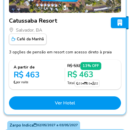
Fotos do hotel Catussaba Resort
Catussaba Resort
Salvador, BA
Café da Manhã
3 opções de pensão em resort com acesso direto à praia
R$ 532
13% OFF
A partir de
R$ 463
R$ 463
por noite
Total
01
•
01
•
02
Ver Hotel
Zarpo Indica
02/05/2027
a
03/05/2027