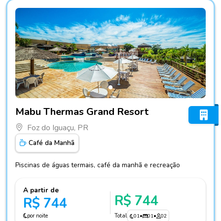
Fotos do hotel Mabu Thermas Grand Resort
Mabu Thermas Grand Resort
Foz do Iguaçu, PR
Café da Manhã
Piscinas de águas termais, café da manhã e recreação
A partir de
R$ 744
R$ 744
por noite
Total
01
•
01
•
02