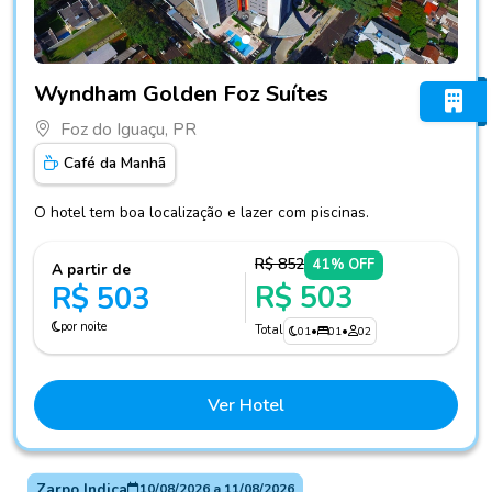
Fotos do hotel Wyndham Golden Foz Suítes
Wyndham Golden Foz Suítes
Foz do Iguaçu, PR
Café da Manhã
O hotel tem boa localização e lazer com piscinas.
R$ 852
41% OFF
A partir de
R$ 503
R$ 503
por noite
Total
01
•
01
•
02
Ver Hotel
Zarpo Indica
10/08/2026
a
11/08/2026