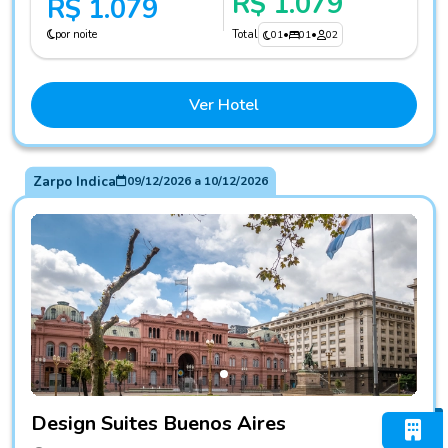
R$ 1.079
R$ 1.079
por noite
Total
01
•
01
•
02
Ver Hotel
Zarpo Indica
09/12/2026
a
10/12/2026
Fotos do hotel Design Suites Buenos Aires
Design Suites Buenos Aires