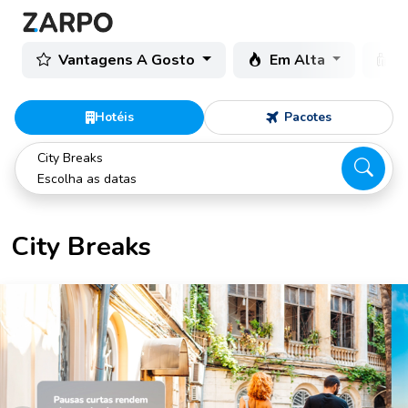
Vantagens A Gosto
Em Alta
C
Hotéis
Pacotes
City Breaks
Escolha as datas
City Breaks