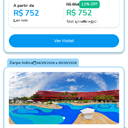
R$ 854
12% OFF
A partir de
R$ 752
R$ 752
por noite
Total
01
•
01
•
02
Ver Hotel
Zarpo Indica
04/09/2026
a
05/09/2026
Fotos do hotel Royal Tulip Brasília Alvorada