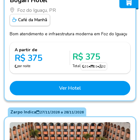
Bogari Hotel
Foz do Iguaçu, PR
Café da Manhã
Bom atendimento e infraestrutura moderna em Foz do Iguaçu
A partir de
R$ 375
R$ 375
por noite
Total
01
•
01
•
02
Ver Hotel
Zarpo Indica
27/11/2026
a
28/11/2026