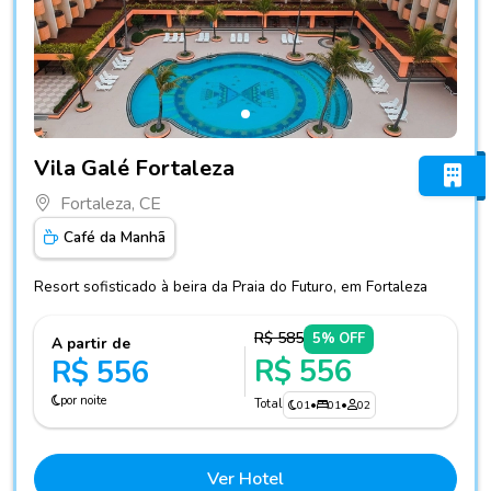
Fotos do hotel Vila Galé Fortaleza
Vila Galé Fortaleza
Fortaleza, CE
Café da Manhã
Resort sofisticado à beira da Praia do Futuro, em Fortaleza
R$ 585
5% OFF
A partir de
R$ 556
R$ 556
por noite
Total
01
•
01
•
02
Ver Hotel