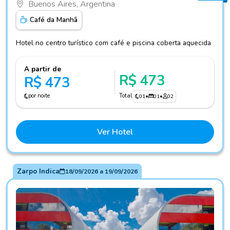
Buenos Aires, Argentina
Café da Manhã
Hotel no centro turístico com café e piscina coberta aquecida
A partir de
R$ 473
R$ 473
por noite
Total
01
•
01
•
02
Ver Hotel
Zarpo Indica
18/09/2026
a
19/09/2026