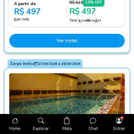
R$ 613
19% OFF
A partir de
R$ 497
R$ 497
por noite
Total
01
•
01
•
02
Ver Hotel
Zarpo Indica
27/09/2026
a
28/09/2026
Mala
Home
Explorar
Chat
Entrar
Fotos do hotel Vila Galé Paulista