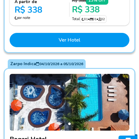
R$ 388
13% OFF
A partir de
R$ 338
R$ 338
por noite
Total
01
•
01
•
02
Ver Hotel
Zarpo Indica
04/10/2026
a
05/10/2026
Fotos do hotel Bogari Hotel