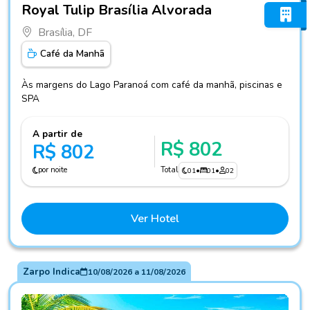
Royal Tulip Brasília Alvorada
Brasília, DF
Café da Manhã
Às margens do Lago Paranoá com café da manhã, piscinas e
SPA
A partir de
R$ 802
R$ 802
por noite
Total
01
•
01
•
02
Ver Hotel
Zarpo Indica
10/08/2026
a
11/08/2026