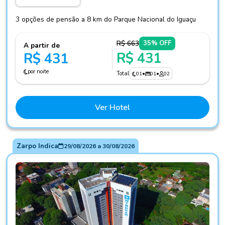
3 opções de pensão a 8 km do Parque Nacional do Iguaçu
R$ 663
35% OFF
A partir de
R$ 431
R$ 431
por noite
Total
01
•
01
•
02
Ver Hotel
Zarpo Indica
29/08/2026
a
30/08/2026