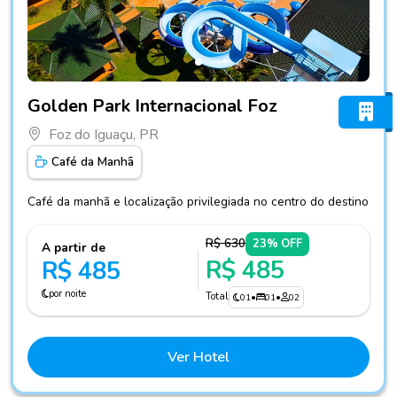
Fotos do hotel Golden Park Internacional Foz
Golden Park Internacional Foz
Foz do Iguaçu, PR
Café da Manhã
Café da manhã e localização privilegiada no centro do destino
R$ 630
23% OFF
A partir de
R$ 485
R$ 485
por noite
Total
01
•
01
•
02
Ver Hotel