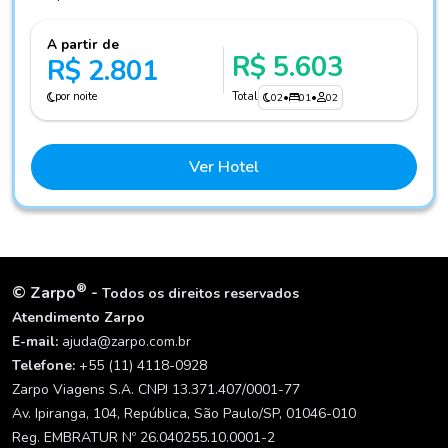
A partir de
R$ 5.603
R$ 2.801
por noite
Total
02
•
01
•
02
Ver Hotel
®
©
Zarpo
-
Todos os direitos reservados
Atendimento Zarpo
E-mail:
ajuda@zarpo.com.br
Telefone:
+55 (11) 4118-0928
Zarpo Viagens S.A. CNPJ 13.371.407/0001-77
Av. Ipiranga, 104, República, São Paulo/SP, 01046-010
Reg. EMBRATUR Nº 26.040255.10.0001-2