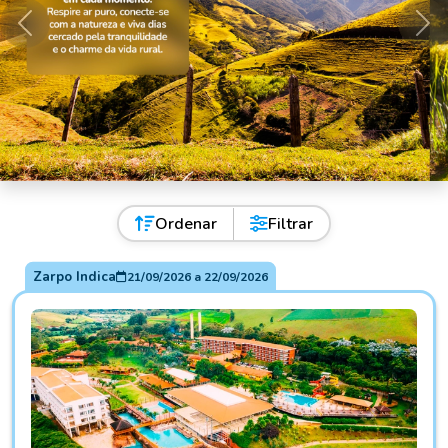
Anterior
Pró
Ordenar
Filtrar
Zarpo Indica
21/09/2026
a
22/09/2026