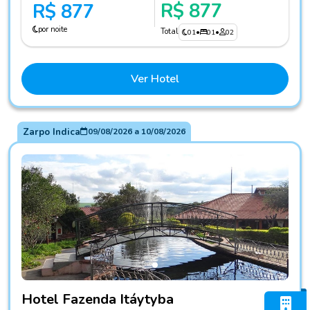
R$ 877
R$ 877
por noite
Total
01
•
01
•
02
Ver Hotel
Zarpo Indica
09/08/2026
a
10/08/2026
Fotos do hotel Hotel Fazenda Itáytyba
Hotel Fazenda Itáytyba