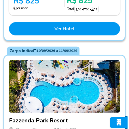
R$ 825
R$ 825
por noite
Total
01
•
01
•
02
Ver Hotel
Zarpo Indica
10/09/2026
a
11/09/2026
Fotos do hotel Fazzenda Park Resort
Fazzenda Park Resort