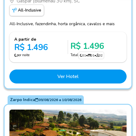
Gaspar (Blumenau 30 km), SC
All-Inclusive
All-Inclusive, fazendinha, horta orgânica, cavalos e mais
A partir de
R$ 1.496
R$ 1.496
por noite
Total
01
•
01
•
02
Ver Hotel
Zarpo Indica
09/08/2026
a
10/08/2026