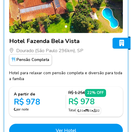
Fotos do hotel Hotel Fazenda Bela Vista
Hotel Fazenda Bela Vista
Dourado (São Paulo 296km), SP
Pensão Completa
Hotel para relaxar com pensão completa e diversão para toda
a família
R$ 1.254
22% OFF
A partir de
R$ 978
R$ 978
por noite
Total
01
•
01
•
02
Ver Hotel